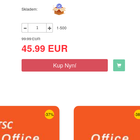
Skladem:
1-500
99.99
EUR
45.99
EUR
Kup Nyní
-37%
-3