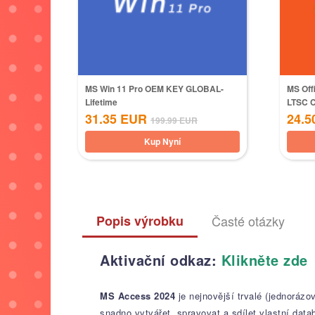
MS Win 11 Pro OEM KEY GLOBAL-
MS Off
Lifetime
LTSC 
31.35
EUR
24.5
199.99
EUR
Kup Nyní
Popis výrobku
Časté otázky
Aktivační odkaz:
Klikněte zde
MS Access 2024
je nejnovější trvalé (jednoráz
snadno vytvářet, spravovat a sdílet vlastní dat