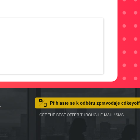
Přihlaste se k odběru zpravodaje cdkeyoff
S
GET THE BEST OFFER THROUGH E-MAIL / SMS