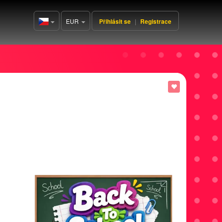
EUR
Přihlásit se
|
Registrace
Czech(česká
republika)