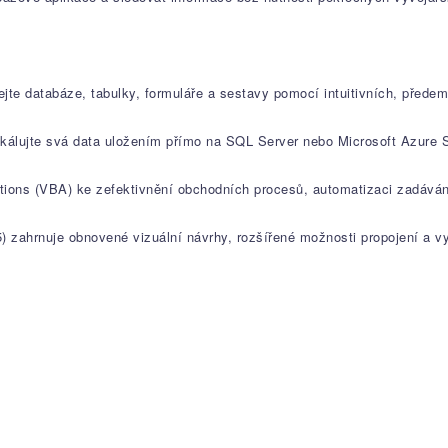
ejte databáze, tabulky, formuláře a sestavy pomocí intuitivních, přede
 škálujte svá data uložením přímo na SQL Server nebo Microsoft Azure 
cations (VBA) ke zefektivnění obchodních procesů, automatizaci zadává
5) zahrnuje obnovené vizuální návrhy, rozšířené možnosti propojení a 