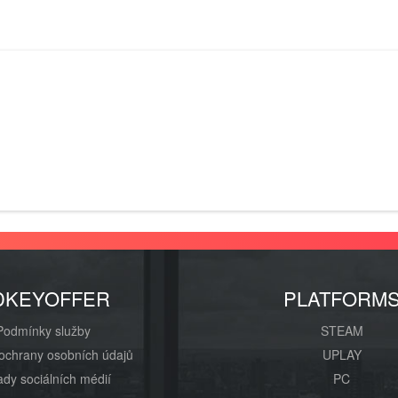
DKEYOFFER
PLATFORM
Podmínky služby
STEAM
ochrany osobních údajů
UPLAY
dy sociálních médií
PC