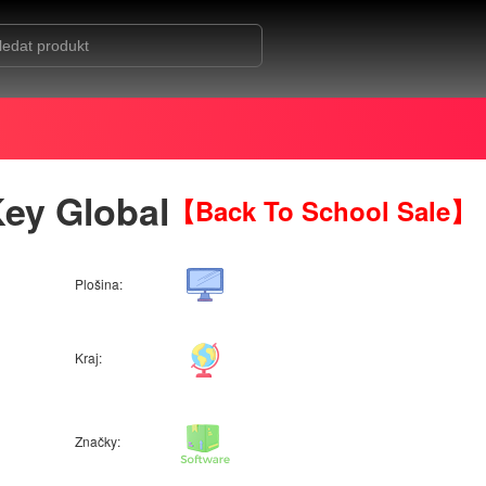
ey Global
【Back To School Sale】
Plošina:
Kraj:
Značky: