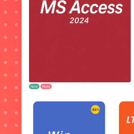
Nový
Horký
-84%