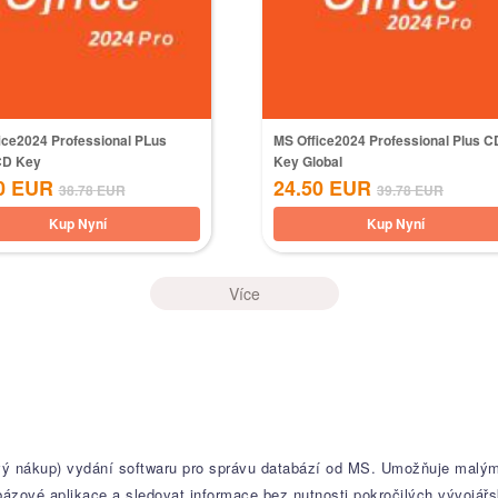
ice2024 Professional PLus
MS Office2024 Professional Plus C
CD Key
Key Global
0
EUR
24.50
EUR
38.78
EUR
39.78
EUR
Kup Nyní
Kup Nyní
Více
ový nákup) vydání softwaru pro správu databází od MS. Umožňuje malý
abázové aplikace a sledovat informace bez nutnosti pokročilých vývojář