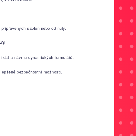
m připravených šablon nebo od nuly.
SQL.
ní dat a návrhu dynamických formulářů.
vylepšené bezpečnostní možnosti.