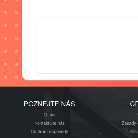
POZNEJTE NÁS
C
O nás
Kontaktujte nás
Zásady 
Centrum nápovědy
Zása