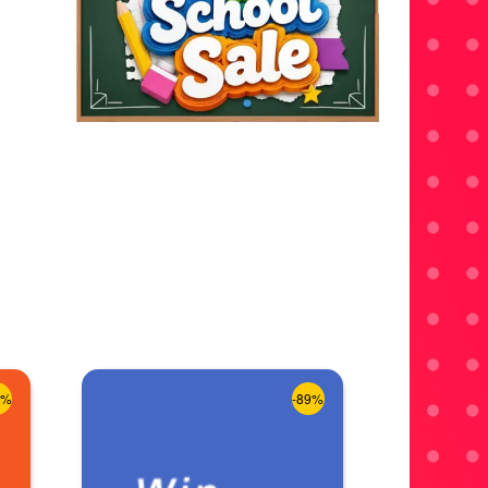
8%
-89%