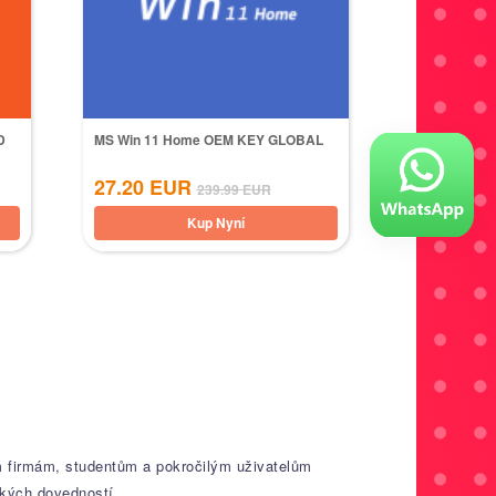
D
MS Win 11 Home OEM KEY GLOBAL
27.20
EUR
239.99
EUR
Kup Nyní
m firmám, studentům a pokročilým uživatelům
ských dovedností.