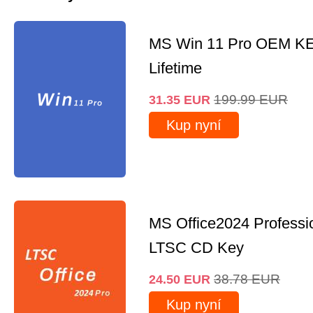
MS Win 11 Pro OEM K
Lifetime
199.99
EUR
31.35
EUR
Kup nyní
MS Office2024 Professi
LTSC CD Key
38.78
EUR
24.50
EUR
Kup nyní