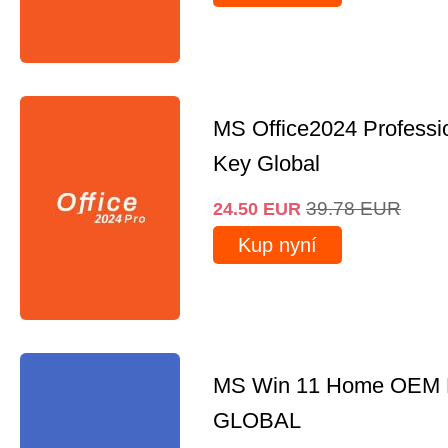
MS Office2024 Professi
Key Global
39.78
EUR
24.50
EUR
Kup nyní
MS Win 11 Home OEM
GLOBAL