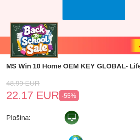
MS Win 10 Home OEM KEY GLOBAL- Lif
48.99
EUR
22.17
EUR
-55%
Plošina: