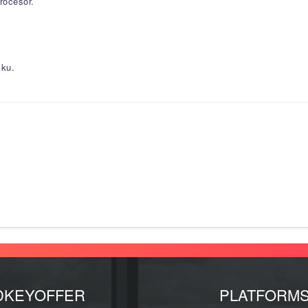
rocesor.
sku.
DKEYOFFER
PLATFORM