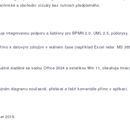
 technické a obchodní vizuály bez nutnosti předplatného.
je integrovanou podporu a šablony pro BPMN 2.0, UML 2.5, půdorysy,
přímo k datovým zdrojům v reálném čase (například Excel nebo MS 365),
álně sladěné se sadou Office 2024 a estetikou Win 11, obsahuje tmavý rež
jném diagramu současně, přidávat a řešit komentáře přímo v aplikaci.
er 2019.