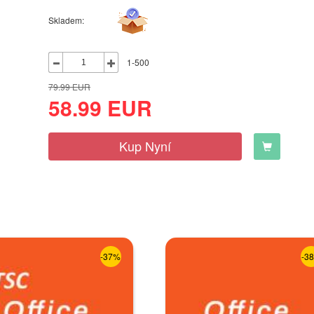
Skladem:
1-500
79.99
EUR
58.99
EUR
Kup Nyní
-37%
-3