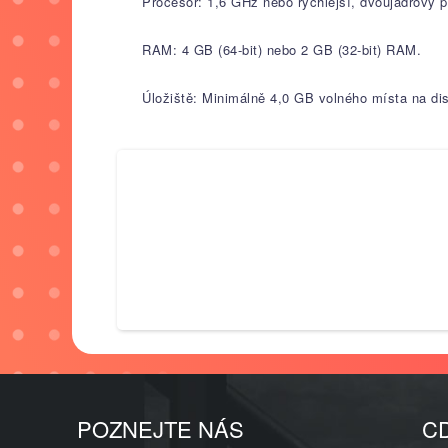
Procesor: 1,6 GHz nebo rychlejší, dvoujádrový p
RAM: 4 GB (64-bit) nebo 2 GB (32-bit) RAM.
Úložiště: Minimálně 4,0 GB volného místa na di
POZNEJTE NÁS
C