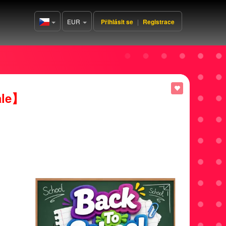
EUR
Přihlásit se
|
Registrace
Czech(česká
republika)
ale】