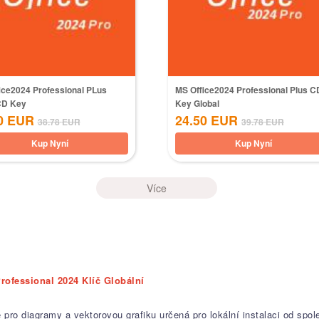
ice2024 Professional PLus
MS Office2024 Professional Plus C
CD Key
Key Global
0
EUR
24.50
EUR
38.78
EUR
39.78
EUR
Kup Nyní
Kup Nyní
Více
Professional 2024 Klíč Globální
 pro diagramy a vektorovou grafiku určená pro lokální instalaci od spol