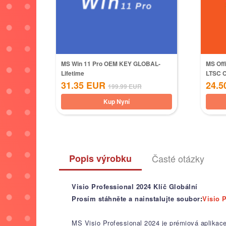
MS Win 11 Pro OEM KEY GLOBAL-
MS Off
Lifetime
LTSC 
31.35
EUR
24.5
199.99
EUR
Kup Nyní
Popis výrobku
Časté otázky
Visio Professional 2024 Klíč Globální
Prosím stáhněte a nainstalujte soubor
:
Visio 
MS Visio Professional 2024 je prémiová aplikace