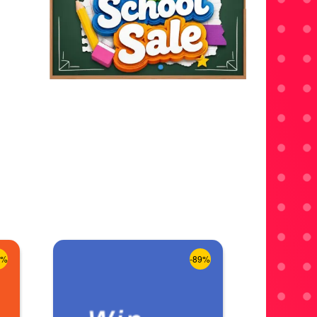
8%
-89%