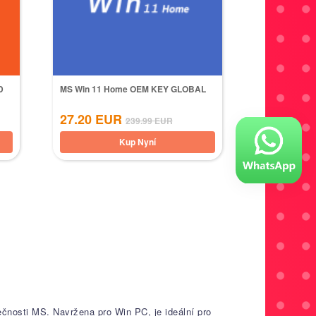
D
MS Win 11 Home OEM KEY GLOBAL
27.20
EUR
239.99
EUR
Kup Nyní
ečnosti MS. Navržena pro Win PC, je ideální pro