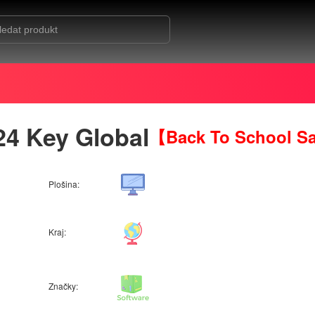
24 Key Global
【Back To School S
Plošina:
Kraj:
Značky: